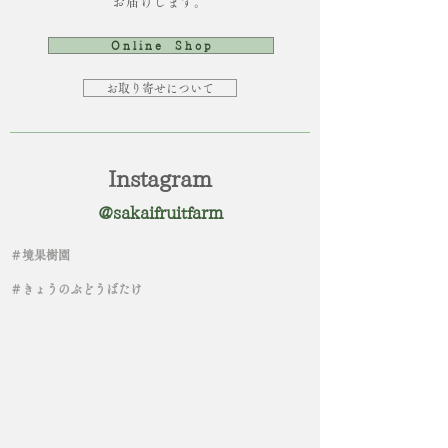
お届けします。
O n l i n e S h o p
お取り寄せについて
​Instagram
@sakaifruitfarm
＃境果樹園
＃きょうのぶどうばたけ