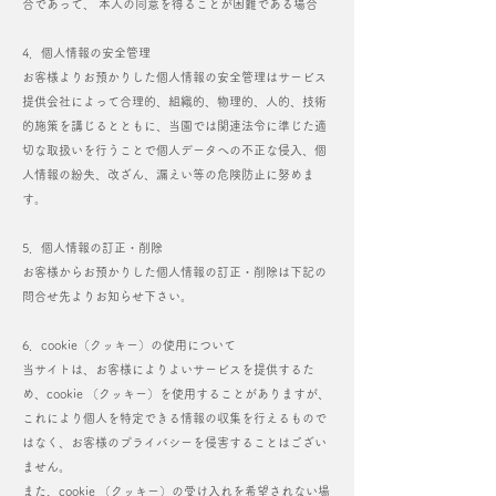
合であって、 本人の同意を得ることが困難である場合
4．個人情報の安全管理
お客様よりお預かりした個人情報の安全管理はサービス
提供会社によって合理的、組織的、物理的、人的、技術
的施策を講じるとともに、当園では関連法令に準じた適
切な取扱いを行うことで個人データへの不正な侵入、個
人情報の紛失、改ざん、漏えい等の危険防止に努めま
す。
5．個人情報の訂正・削除
お客様からお預かりした個人情報の訂正・削除は下記の
問合せ先よりお知らせ下さい。
6．cookie（クッキー）の使用について
当サイトは、お客様によりよいサービスを提供するた
め、cookie （クッキー）を使用することがありますが、
これにより個人を特定できる情報の収集を行えるもので
はなく、お客様のプライバシーを侵害することはござい
ません。
また、cookie （クッキー）の受け入れを希望されない場