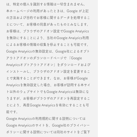
は、特定の個人を識別する情報は一切含まれません。
本ホームページの利用があったときは、Google が上記
の方法および目的でお客様に関するデータを処理するこ
とについて、お客様の同意があったものとみなします。
お客様は、ブラウザのアドオン設定でGoogle Analytics
を無効にすることにより、当社のGoogle Analytics利用
によるお客様の情報の収集を停止することも可能です。
Google Analyticsの無効設定は、
Google社によるオプト
アウトアドオンのダウンロードページ
で 「Google
Analyticsオプトアウトアドオン」をダウンロードおよび
インストールし、ブラウザのアドオン設定を変更するこ
とで実施することができます。なお、お客様がGoogle
Analyticsを無効設定した場合、お客様が訪問する本サイ
ト以外のウェブサイトでもGoogle Analyticsは無効にな
りますが、お客様がブラウザのアドオンを再設定するこ
とにより、再度Google Analyticsを有効にすることも可
能です。
Google Analyticsの利用規約に関する説明については
Google Analyticsのサイトを、Google社のプライバシー
ポリシーに関する説明については同社のサイトをご覧下