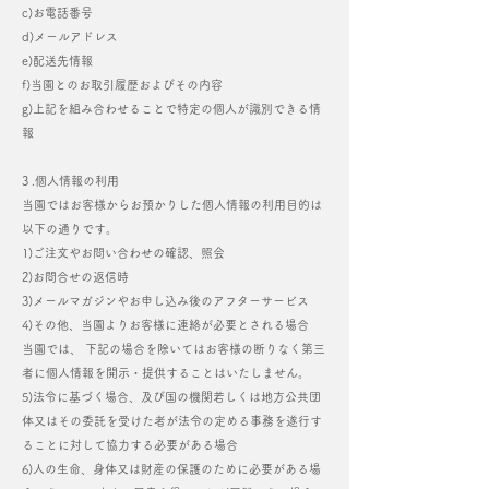
c)お電話番号
d)メールアドレス
e)配送先情報
f)当園とのお取引履歴およびその内容
g)上記を組み合わせることで特定の個人が識別できる情
報
3 .個人情報の利用
当園ではお客様からお預かりした個人情報の利用目的は
以下の通りです。
1)ご注文やお問い合わせの確認、照会
2)お問合せの返信時
3)メールマガジンやお申し込み後のアフターサービス
4)その他、当園よりお客様に連絡が必要とされる場合
当園では、 下記の場合を除いてはお客様の断りなく第三
者に個人情報を開示・提供することはいたしません。
5)法令に基づく場合、及び国の機関若しくは地方公共団
体又はその委託を受けた者が法令の定める事務を遂行す
ることに対して協力する必要がある場合
6)人の生命、身体又は財産の保護のために必要がある場