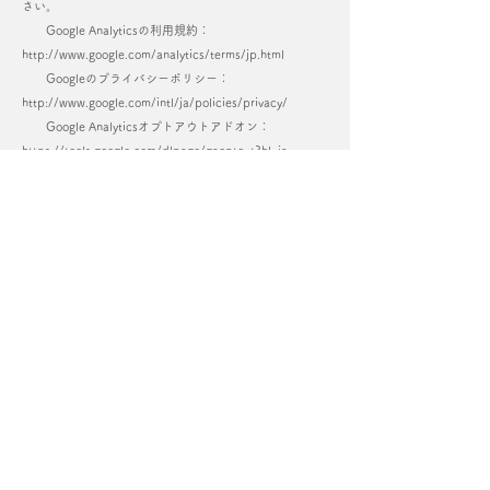
さい。
Google Analyticsの利用規約：
http://www.google.com/analytics/terms/jp.html
Googleのプライバシーポリシー：
http://www.google.com/intl/ja/policies/privacy/
Google Analyticsオプトアウトアドオン：
https://tools.google.com/dlpage/gaoptout?hl=ja
7．SSLの使用について
個人情報の入力時には、セキュリティ確保のため、これ
らの情報が傍受、妨害または改ざんされることを防ぐ目
的でSSL（Secure Sockets Layer）技術を使用しておりま
す。
※ SSLは情報を暗号化することで、盗聴防止やデータの
改ざん防止送受信する機能のことです。SSLを利用する
事でより安全に情報を送信する事が可能となります。
8．お問合せ先
sakaifruitfarm@gmail.com
9．プライバシーポリシーの変更